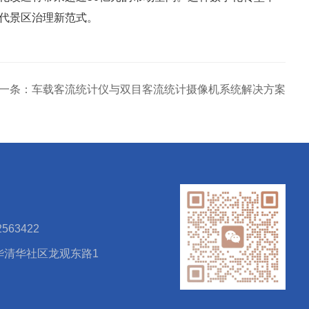
现代景区治理新范式。
一条：车载客流统计仪与双目客流统计摄像机系统解决方案
563422
华清华社区龙观东路1